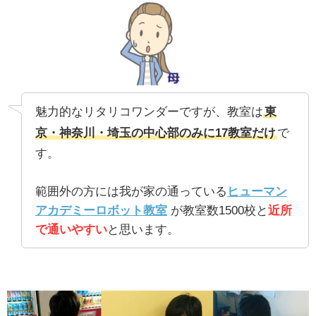
魅力的なリタリコワンダーですが、教室は
東
京・神奈川・埼玉の中心部のみに17教室だけ
で
す。
範囲外の方には我が家の通っている
ヒューマン
アカデミーロボット教室
が教室数1500校と
近所
で通いやすい
と思います。