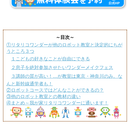
～目次～
①リタリコワンダーが他のロボット教室と決定的にちが
うところ３つ
１こどもの好きなことが自由にできる
２息子を絶対参加させたいワンダーメイクフェス
３講師の質が高い！…が教室は東京・神奈川のみ。な
んと新幹線通学者も！
②ロボットコースではどんなことができるの？
③他のロボット教室との教材の違い
④まとめ～我が家リタリコワンダーに通います！