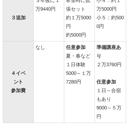
３年後に１
希望時に拡
小４：約１
万9440円
張セット
万5000円
３
追加
約１万5000
小５：約500
円
0円
約5000円
なし
任意参加
準備講座あ
夏・春など
り
１日体験
２万3760円
４
イベ
5000～１万
ント
7280円
任意参加
参加費
１日～合宿
もあり
9000～５万
円