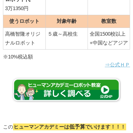
3万1350円
使うロボット
対象年齢
教室数
高橋智隆オリジ
５歳～高校生
全国1500校以上
ナルロボット
+中国などアジア
※10%税込額
⇒公式ＨＰ
低予算
この
ヒューマンアカデミーは
でいけます！！！